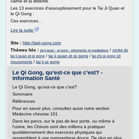
calme et la détente.
Les 13 exercices d'assouplissement pour le Tai Ji Quan et
le Qi Gong :
Ces exercices...
Lire la suite
Site :
http://taiji-song.com
Thèmes liés :
/
centre de
tai ji quan - qi gong - etirements et meditations
/
tai ji quan et qi gong
/
tai ji quan et qi gong
tai chi qi gong 18
/
tai ji qi gong
mouvements
Le Qi Gong, qu’est-ce que c’est? -
Information Santé
Le Qi Gong, qu'est-ce que c'est?
Sommaire
Références
Pour en savoir plus, consultez aussi notre section
Médecine chinoise 101 .
Dans les parcs, sur le pas de leur porte, ou même à
l'usine, les Chinois sont des millions à pratiquer
quotidiennement des exercices physiques qui
ressemblent à une gymnastique douce. De plus en plus