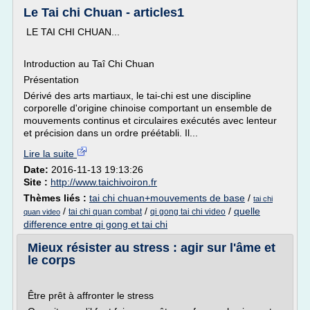
Le Tai chi Chuan - articles1
LE TAI CHI CHUAN...
Introduction au Taî Chi Chuan
Présentation
Dérivé des arts martiaux, le tai-chi est une discipline
corporelle d'origine chinoise comportant un ensemble de
mouvements continus et circulaires exécutés avec lenteur
et précision dans un ordre préétabli. Il...
Lire la suite
Date:
2016-11-13 19:13:26
Site :
http://www.taichivoiron.fr
Thèmes liés :
tai chi chuan+mouvements de base
/
tai chi
/
/
/
quelle
tai chi quan combat
qi gong tai chi video
quan video
difference entre qi gong et tai chi
Mieux résister au stress : agir sur l'âme et
le corps
Être prêt à affronter le stress