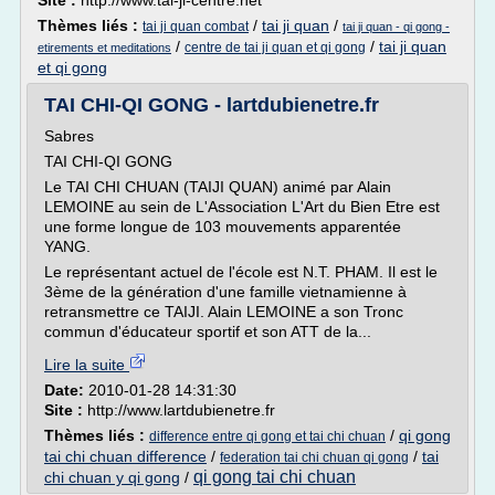
Site :
http://www.tai-ji-centre.net
Thèmes liés :
/
tai ji quan
/
tai ji quan combat
tai ji quan - qi gong -
/
/
tai ji quan
centre de tai ji quan et qi gong
etirements et meditations
et qi gong
TAI CHI-QI GONG - lartdubienetre.fr
Sabres
TAI CHI-QI GONG
Le TAI CHI CHUAN (TAIJI QUAN) animé par Alain
LEMOINE au sein de L'Association L'Art du Bien Etre est
une forme longue de 103 mouvements apparentée
YANG.
Le représentant actuel de l'école est N.T. PHAM. Il est le
3ème de la génération d'une famille vietnamienne à
retransmettre ce TAIJI. Alain LEMOINE a son Tronc
commun d'éducateur sportif et son ATT de la...
Lire la suite
Date:
2010-01-28 14:31:30
Site :
http://www.lartdubienetre.fr
Thèmes liés :
/
qi gong
difference entre qi gong et tai chi chuan
tai chi chuan difference
/
/
tai
federation tai chi chuan qi gong
qi gong tai chi chuan
chi chuan y qi gong
/