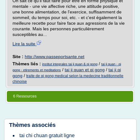
On sait ce qu'il faut faire pour être en forme physique et
mentale - une vie affective riche, une attitude positive,
une bonne alimentation, de l'exercice, suffisamment de
sommeil, du temps pour soi, etc. - et c'est également la
meilleure recette pour faire face aux agressions de la vie
courante. Mais les personnes particulièrement
susceptibles au...
Lire la suite
Site :
http://www.passeportsante.net
Thèmes liés :
/
institut integrales tai ji quan & qi gong
tai ji quan - qi
/
tai ji quan et qi gong
/
tai ji qi
gong - etirements et meditations
gong
/
traite de qi gong medical selon la medecine traditionnelle
chinoise
6 Ressources
Thèmes associés
tai chi chuan gratuit ligne