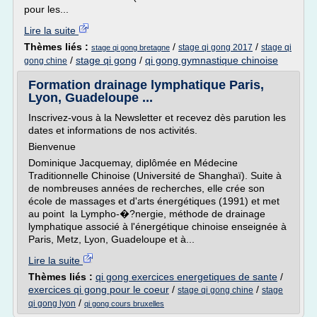
pour les...
Lire la suite
Thèmes liés :
/
/
stage qi gong 2017
stage qi
stage qi gong bretagne
/
stage qi gong
/
qi gong gymnastique chinoise
gong chine
Formation drainage lymphatique Paris,
Lyon, Guadeloupe ...
Inscrivez-vous à la Newsletter et recevez dès parution les
dates et informations de nos activités.
Bienvenue
Dominique Jacquemay, diplômée en Médecine
Traditionnelle Chinoise (Université de Shanghaï). Suite à
de nombreuses années de recherches, elle crée son
école de massages et d'arts énergétiques (1991) et met
au point la Lympho-�?nergie, méthode de drainage
lymphatique associé à l'énergétique chinoise enseignée à
Paris, Metz, Lyon, Guadeloupe et à...
Lire la suite
Thèmes liés :
qi gong exercices energetiques de sante
/
exercices qi gong pour le coeur
/
/
stage qi gong chine
stage
/
qi gong lyon
qi gong cours bruxelles