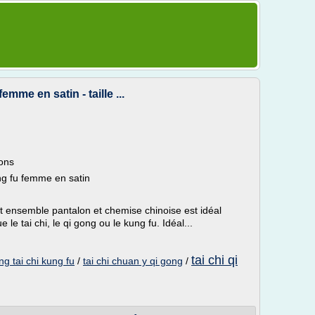
emme en satin - taille ...
ions
ung fu femme en satin
 ensemble pantalon et chemise chinoise est idéal
 le tai chi, le qi gong ou le kung fu. Idéal...
tai chi qi
ng tai chi kung fu
/
tai chi chuan y qi gong
/