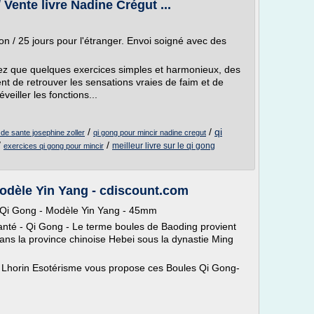
 Vente livre Nadine Crégut ...
son / 25 jours pour l'étranger. Envoi soigné avec des
rez que quelques exercices simples et harmonieux, des
t de retrouver les sensations vraies de faim et de
veiller les fonctions...
/
/
qi
de sante josephine zoller
qi gong pour mincir nadine cregut
/
/
meilleur livre sur le qi gong
exercices qi gong pour mincir
odèle Yin Yang - cdiscount.com
e Qi Gong - Modèle Yin Yang - 45mm
anté - Qi Gong - Le terme boules de Baoding provient
 dans la province chinoise Hebei sous la dynastie Ming
 Lhorin Esotérisme vous propose ces Boules Qi Gong-