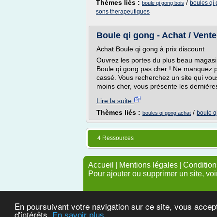
Thèmes liés :
/
boules qi
boule qi gong bois
sons therapeutiques
Boule qi gong - Achat / Vente
Achat Boule qi gong à prix discount
Ouvrez les portes du plus beau magasin
Boule qi gong pas cher ! Ne manquez pa
cassé. Vous recherchez un site qui vous
moins cher, vous présente les dernières
Lire la suite
Thèmes liés :
/
boule q
boules qi gong achat
4 Ressources
Accueil
|
Mentions légales
|
Conditions
Pour ajouter ou supprimer un site, voi
En poursuivant votre navigation sur ce site, vous accep
d'intérêts.
En savoir plus