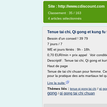
Site : http://www.cdiscount.com
Classement : 35 / 163
4 articles sélectionnés
Tenue tai chi, Qi gong et kung fu f
Besoin d'un conseil ! 39 79
7 jours / 7
WE et jours fériés : 9h - 18h.
0,70 EUR/min + prix appel Voir condit
Descriptif : Tenue tai chi, Qi gong et k
Haut de page
Tenue de tai chi chuan pour femme. Cet
pour la pratique des arts martiaux tel que
Lire la suite
Thèmes liés :
/
qi go
tenue qi gong tai chi
gong
qi gong tai chi chuan
/