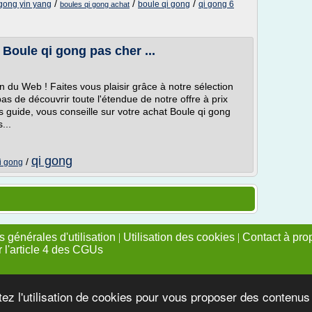
/
/
/
 gong yin yang
boule qi gong
qi gong 6
boules qi gong achat
 Boule qi gong pas cher ...
 du Web ! Faites vous plaisir grâce à notre sélection
s de découvrir toute l'étendue de notre offre à prix
 guide, vous conseille sur votre achat Boule qi gong
...
qi gong
/
i gong
 générales d'utilisation
|
Utilisation des cookies
|
Contact à pro
r l'article 4 des CGUs
tez l'utilisation de cookies pour vous proposer des contenu