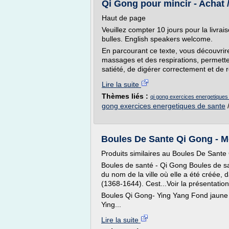
Qi Gong pour mincir - Achat /
Haut de page
Veuillez compter 10 jours pour la livrai
bulles. English speakers welcome.
En parcourant ce texte, vous découvri
massages et des respirations, permetten
satiété, de digérer correctement et de ré
Lire la suite
Thèmes liés :
qi gong exercices energetiques 
gong exercices energetiques de sante
Boules De Sante Qi Gong - M
Produits similaires au Boules De Sant
Boules de santé - Qi Gong Boules de s
du nom de la ville où elle a été créée,
(1368-1644). Cest...Voir la présentation
Boules Qi Gong- Ying Yang Fond jaune
Ying...
Lire la suite