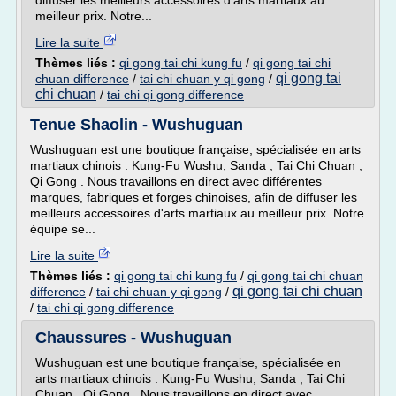
diffuser les meilleurs accessoires d'arts martiaux au
meilleur prix. Notre...
Lire la suite
Thèmes liés :
qi gong tai chi kung fu
/
qi gong tai chi
qi gong tai
chuan difference
/
tai chi chuan y qi gong
/
chi chuan
/
tai chi qi gong difference
Tenue Shaolin - Wushuguan
Wushuguan est une boutique française, spécialisée en arts
martiaux chinois : Kung-Fu Wushu, Sanda , Tai Chi Chuan ,
Qi Gong . Nous travaillons en direct avec différentes
marques, fabriques et forges chinoises, afin de diffuser les
meilleurs accessoires d'arts martiaux au meilleur prix. Notre
équipe se...
Lire la suite
Thèmes liés :
qi gong tai chi kung fu
/
qi gong tai chi chuan
qi gong tai chi chuan
difference
/
tai chi chuan y qi gong
/
/
tai chi qi gong difference
Chaussures - Wushuguan
Wushuguan est une boutique française, spécialisée en
arts martiaux chinois : Kung-Fu Wushu, Sanda , Tai Chi
Chuan , Qi Gong . Nous travaillons en direct avec