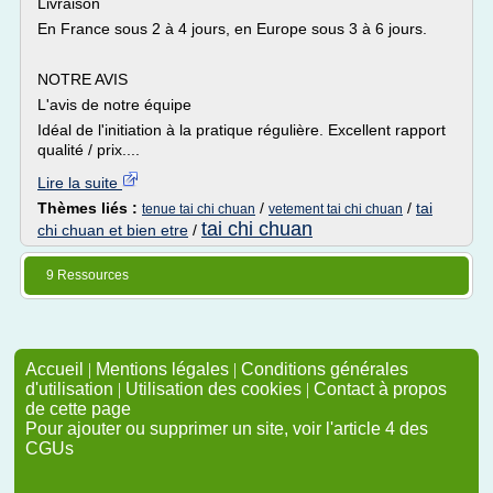
Livraison
En France sous 2 à 4 jours, en Europe sous 3 à 6 jours.
NOTRE AVIS
L'avis de notre équipe
Idéal de l'initiation à la pratique régulière. Excellent rapport
qualité / prix....
Lire la suite
Thèmes liés :
/
/
tai
tenue tai chi chuan
vetement tai chi chuan
tai chi chuan
chi chuan et bien etre
/
9 Ressources
Accueil
|
Mentions légales
|
Conditions générales
d'utilisation
|
Utilisation des cookies
|
Contact à propos
de cette page
Pour ajouter ou supprimer un site, voir l'article 4 des
CGUs