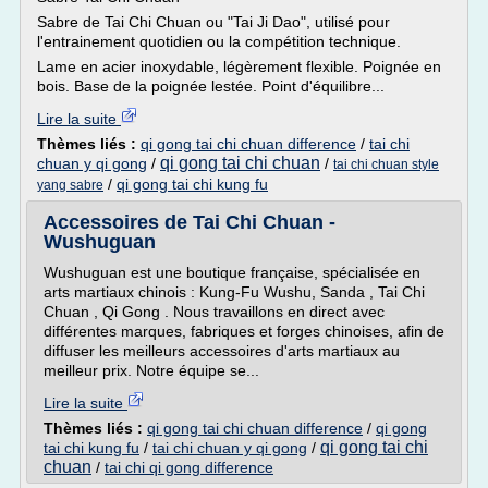
Sabre de Tai Chi Chuan ou "Tai Ji Dao", utilisé pour
l'entrainement quotidien ou la compétition technique.
Lame en acier inoxydable, légèrement flexible. Poignée en
bois. Base de la poignée lestée. Point d'équilibre...
Lire la suite
Thèmes liés :
qi gong tai chi chuan difference
/
tai chi
qi gong tai chi chuan
chuan y qi gong
/
/
tai chi chuan style
/
qi gong tai chi kung fu
yang sabre
Accessoires de Tai Chi Chuan -
Wushuguan
Wushuguan est une boutique française, spécialisée en
arts martiaux chinois : Kung-Fu Wushu, Sanda , Tai Chi
Chuan , Qi Gong . Nous travaillons en direct avec
différentes marques, fabriques et forges chinoises, afin de
diffuser les meilleurs accessoires d'arts martiaux au
meilleur prix. Notre équipe se...
Lire la suite
Thèmes liés :
qi gong tai chi chuan difference
/
qi gong
qi gong tai chi
tai chi kung fu
/
tai chi chuan y qi gong
/
chuan
/
tai chi qi gong difference