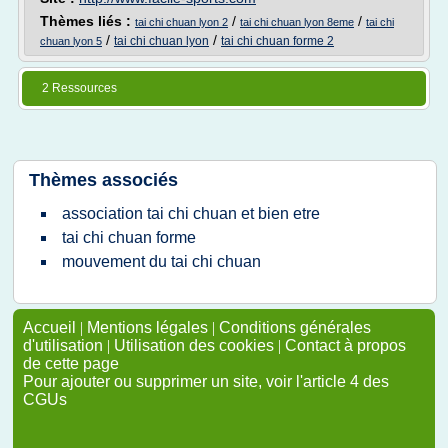
Thèmes liés :
/
/
tai chi chuan lyon 2
tai chi chuan lyon 8eme
tai chi
/
/
tai chi chuan lyon
tai chi chuan forme 2
chuan lyon 5
2 Ressources
Thèmes associés
association tai chi chuan et bien etre
tai chi chuan forme
mouvement du tai chi chuan
Accueil
|
Mentions légales
|
Conditions générales
d'utilisation
|
Utilisation des cookies
|
Contact à propos
de cette page
Pour ajouter ou supprimer un site, voir l'article 4 des
CGUs