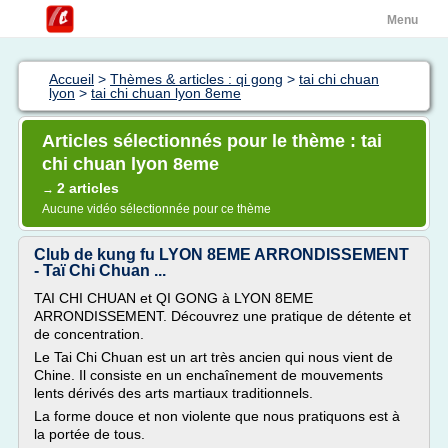
Menu
Accueil
>
Thèmes & articles : qi gong
>
tai chi chuan
lyon
>
tai chi chuan lyon 8eme
Articles sélectionnés pour le thème : tai
chi chuan lyon 8eme
2 articles
→
Aucune vidéo sélectionnée pour ce thème
Club de kung fu LYON 8EME ARRONDISSEMENT
- Taï Chi Chuan ...
TAI CHI CHUAN et QI GONG à LYON 8EME
ARRONDISSEMENT. Découvrez une pratique de détente et
de concentration.
Le Tai Chi Chuan est un art très ancien qui nous vient de
Chine. Il consiste en un enchaînement de mouvements
lents dérivés des arts martiaux traditionnels.
La forme douce et non violente que nous pratiquons est à
la portée de tous.