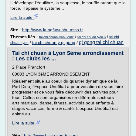
Il développe l'équilibre, la souplesse, le souffle autant que la
force, Il apaise le système...
Lire la suite
Site :
http://www.kungfuwushu.asso.fr
Thèmes liés :
/
/
tai chi
tai chi chuan lyon 8eme
tai chi chuan lyon 6
qi gong tai chi chuan
/
tai chi chuan y qi gong
/
chuan lyon
Tai chi chuan à Lyon 5ème arrondissement
: Les clubs les ...
2 Place Francfort
69003 LYON 3èME ARRONDISSEMENT
Idéalement situé au coeur du quartier dynamique de la
Part Dieu, l'Espace Undôkaï a pour vocation de vous faire
progresser et de vous faire découvrir des activités pour
tous. Celles-ci sont organisées en différents secteurs :
arts martiaux, danse, fitness, activités pour enfants &
stages vacances, forme & santé. L'espace Undôkaï est
animé au...
Lire la suite
Site :
http://www.facile-sports.com