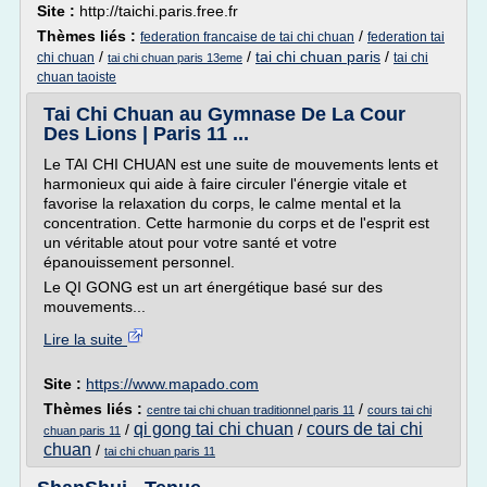
Site :
http://taichi.paris.free.fr
Thèmes liés :
/
federation francaise de tai chi chuan
federation tai
/
/
tai chi chuan paris
/
chi chuan
tai chi
tai chi chuan paris 13eme
chuan taoiste
Tai Chi Chuan au Gymnase De La Cour
Des Lions | Paris 11 ...
Le TAI CHI CHUAN est une suite de mouvements lents et
harmonieux qui aide à faire circuler l'énergie vitale et
favorise la relaxation du corps, le calme mental et la
concentration. Cette harmonie du corps et de l'esprit est
un véritable atout pour votre santé et votre
épanouissement personnel.
Le QI GONG est un art énergétique basé sur des
mouvements...
Lire la suite
Site :
https://www.mapado.com
Thèmes liés :
/
centre tai chi chuan traditionnel paris 11
cours tai chi
qi gong tai chi chuan
cours de tai chi
/
/
chuan paris 11
chuan
/
tai chi chuan paris 11