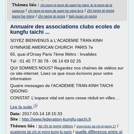
Thèmes liés :
zhi neng qi gong de pang he ming. le qi gong de la
/
/
zhi neng qi gong
sagesse
zhi neng qi gong de pang he ming livre
/
/
pang he ming
zhi neng qi gong
taiji quan qi gong
Annuaire des associations clubs ecoles de
kungfu taichi ...
SOYEZ BIENVENUS à L'ACADEMIE TRAN-KINH
GYMNASE AMERICAN CHURCH PARIS 7e
65, quai d'Orsay Paris 7ème Métro : Invalides
Tél : 01 45 77 30 78 - 06 14 69 02 25
QUI SOMMES NOUS? Regardez nos chaînes de vidéos sur
ce site-internet. Lisez ce que nous écrivons pour votre
information
Quatre messages de l'ACADEMIE TRAN-KINH TAICHI
QIGONG:
CONSTAT: L'espace vital est sans cesse réduit en villes....
Lire la suite
Date:
2017-03-14 18:15:33
Site :
http://www.federation-kungfu-taichi.fr
Thèmes liés :
/
/
tai chi qi gong videos
exercices tai chi qi gong 17
/
quelle difference entre qi
academie tai chi qi gong kung fu paris