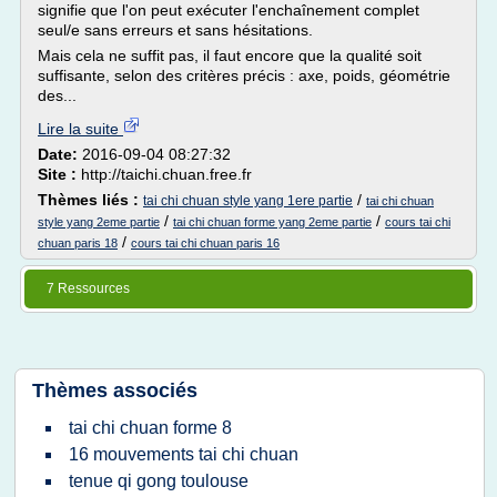
signifie que l'on peut exécuter l'enchaînement complet
seul/e sans erreurs et sans hésitations.
Mais cela ne suffit pas, il faut encore que la qualité soit
suffisante, selon des critères précis : axe, poids, géométrie
des...
Lire la suite
Date:
2016-09-04 08:27:32
Site :
http://taichi.chuan.free.fr
Thèmes liés :
/
tai chi chuan style yang 1ere partie
tai chi chuan
/
/
style yang 2eme partie
tai chi chuan forme yang 2eme partie
cours tai chi
/
chuan paris 18
cours tai chi chuan paris 16
7 Ressources
Thèmes associés
tai chi chuan forme 8
16 mouvements tai chi chuan
tenue qi gong toulouse