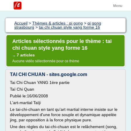
Menu
Accueil
>
Thèmes & articles : qi gong
>
qi gong
strasbourg
>
tai chi chuan style yang forme 16
Articles sélectionnés pour le thème : tai
chi chuan style yang forme 16
7 articles
→
Aucune vidéo sélectionnée pour ce thème
TAI CHI CHUAN - sites.google.com
Tai Chi Chuan YANG 1ère partie
Taï Chi Quan
Publié le:16/06/2008
L'art-martial Taïji
Le tai-chi-chuan en tant qu'art martial interne insiste sur le
développement d'une force souple et dynamique appelée
jing, par opposition à la force physique pure.
Une des règles du tai-chi-chuan est le relâchement (song,