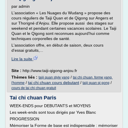
par admin
L'association « Les Nuages du Wudang » propose des
cours réguliers de Taiji Quan et de Qigong sur Angers et
sur Thorigné d'Anjou. Elle propose aussi des stages sur
weekend et pendant certaines vacances scolaires. Le Taiji
Quan et le Qigong sont reconnues aujourd'hui comme
techniques corporelles de santé.
L'association offre, en début de saison, deux cours
d'essai gratuits,...
Lire la suite
Site :
http://www.taiji-qigong-anjou.fr
Thèmes liés :
/
taiji quan style yang
tai chi chuan. forme yang.
/
tai chi chuan cours debutant
/
/
l'homme
taiji quan qi gong
cours de tai chi chuan gratuit
Tai chi chuan Paris
WEEK-ENDS pour DEBUTANTS et MOYENS
Les week-ends sont tous dirigés par Yves Blanc
PROGRESSION
Mémoriser la Forme de base est indispensable : mémoriser