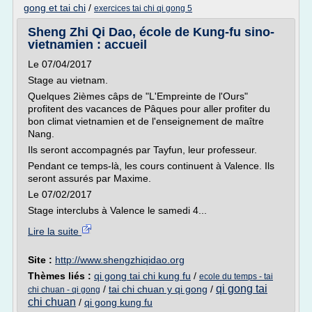
gong et tai chi
/
exercices tai chi qi gong 5
Sheng Zhi Qi Dao, école de Kung-fu sino-
vietnamien : accueil
Le 07/04/2017
Stage au vietnam.
Quelques 2ièmes câps de "L'Empreinte de l'Ours"
profitent des vacances de Pâques pour aller profiter du
bon climat vietnamien et de l'enseignement de maître
Nang.
Ils seront accompagnés par Tayfun, leur professeur.
Pendant ce temps-là, les cours continuent à Valence. Ils
seront assurés par Maxime.
Le 07/02/2017
Stage interclubs à Valence le samedi 4...
Lire la suite
Site :
http://www.shengzhiqidao.org
Thèmes liés :
qi gong tai chi kung fu
/
ecole du temps - tai
qi gong tai
/
tai chi chuan y qi gong
/
chi chuan - qi gong
chi chuan
/
qi gong kung fu