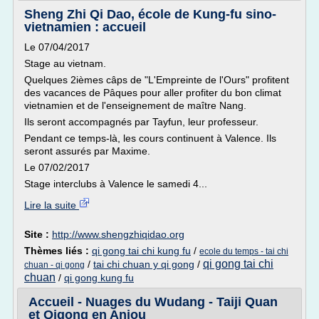
Sheng Zhi Qi Dao, école de Kung-fu sino-
vietnamien : accueil
Le 07/04/2017
Stage au vietnam.
Quelques 2ièmes câps de "L'Empreinte de l'Ours" profitent
des vacances de Pâques pour aller profiter du bon climat
vietnamien et de l'enseignement de maître Nang.
Ils seront accompagnés par Tayfun, leur professeur.
Pendant ce temps-là, les cours continuent à Valence. Ils
seront assurés par Maxime.
Le 07/02/2017
Stage interclubs à Valence le samedi 4...
Lire la suite
Site :
http://www.shengzhiqidao.org
Thèmes liés :
qi gong tai chi kung fu
/
ecole du temps - tai chi
qi gong tai chi
/
tai chi chuan y qi gong
/
chuan - qi gong
chuan
/
qi gong kung fu
Accueil - Nuages du Wudang - Taiji Quan
et Qigong en Anjou