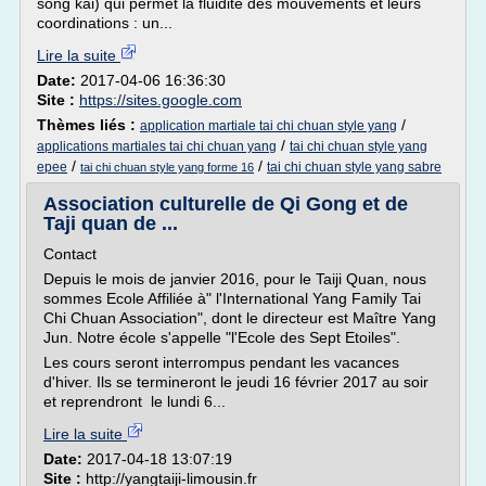
song kai) qui permet la fluidité des mouvements et leurs
coordinations : un...
Lire la suite
Date:
2017-04-06 16:36:30
Site :
https://sites.google.com
Thèmes liés :
/
application martiale tai chi chuan style yang
/
applications martiales tai chi chuan yang
tai chi chuan style yang
/
/
epee
tai chi chuan style yang sabre
tai chi chuan style yang forme 16
Association culturelle de Qi Gong et de
Taji quan de ...
Contact
Depuis le mois de janvier 2016, pour le Taiji Quan, nous
sommes Ecole Affiliée à" l'International Yang Family Tai
Chi Chuan Association", dont le directeur est Maître Yang
Jun. Notre école s'appelle "l'Ecole des Sept Etoiles".
Les cours seront interrompus pendant les vacances
d'hiver. Ils se termineront le jeudi 16 février 2017 au soir
et reprendront le lundi 6...
Lire la suite
Date:
2017-04-18 13:07:19
Site :
http://yangtaiji-limousin.fr