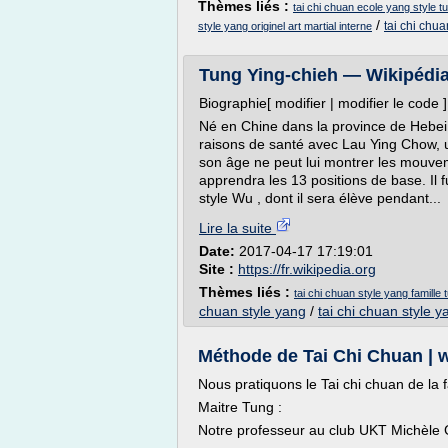
Thèmes liés :
tai chi chuan ecole yang style t
/
tai chi chua
style yang originel art martial interne
Tung Ying-chieh — Wikipédi
Biographie[ modifier | modifier le code ]
Né en Chine dans la province de Hebei ,
raisons de santé avec Lau Ying Chow, u
son âge ne peut lui montrer les mouveme
apprendra les 13 positions de base. Il f
style Wu , dont il sera élève pendant...
Lire la suite
Date:
2017-04-17 17:19:01
Site :
https://fr.wikipedia.org
Thèmes liés :
tai chi chuan style yang famille 
chuan style yang
/
tai chi chuan style y
Méthode de Tai Chi Chuan |
Nous pratiquons le Tai chi chuan de l
Maitre Tung :
Notre professeur au club UKT Michèle G