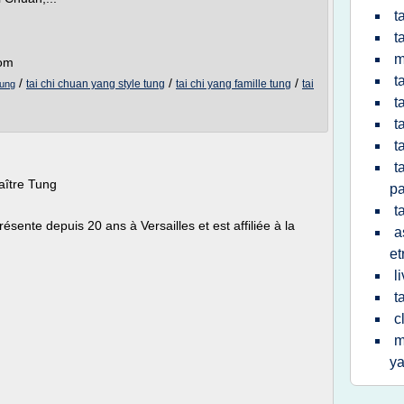
t
t
m
com
t
/
/
/
tai chi chuan yang style tung
tai chi yang famille tung
tai
tung
t
t
t
t
aître Tung
pa
t
sente depuis 20 ans à Versailles et est affiliée à la
a
et
l
t
c
m
y