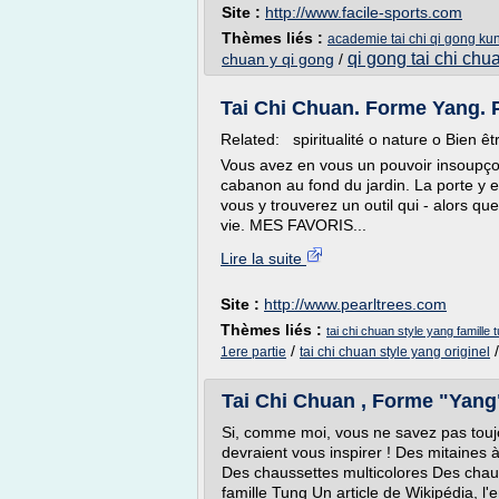
Site :
http://www.facile-sports.com
Thèmes liés :
academie tai chi qi gong kun
qi gong tai chi chu
chuan y qi gong
/
Tai Chi Chuan. Forme Yang. P
Related: spiritualité o nature o Bien ê
Vous avez en vous un pouvoir insoupçon
cabanon au fond du jardin. La porte y 
vous y trouverez un outil qui - alors qu
vie. MES FAVORIS...
Lire la suite
Site :
http://www.pearltrees.com
Thèmes liés :
tai chi chuan style yang famille 
/
1ere partie
tai chi chuan style yang originel
Tai Chi Chuan , Forme "Yang", 
Si, comme moi, vous ne savez pas toujou
devraient vous inspirer ! Des mitaines 
Des chaussettes multicolores Des chau
famille Tung Un article de Wikipédia, l'