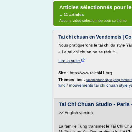
Articles sélectionnés pour le
11 articles
→
Aucune vidéo sélectionnée pour ce thème
Tai chi chuan en Vendomois | Cour
Nous pratiquerons le tai chi du style Ya
« Le tai chi chuan ne se réduit...
Lire la suite
Site :
http://www.taichi41.org
Thèmes liés :
tai chi chuan style yang famille 
/
mouvements tai chi chuan style y
tung
Tai Chi Chuan Studio - Paris 
>> English version
La famille Tung transmet le Tai Chi Ch
Maître Tung Kai Ying pratique le Tai Ch