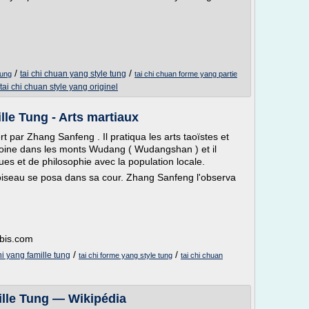
/
/
tai chi chuan yang style tung
tung
tai chi chuan forme yang partie
tai chi chuan style yang originel
lle Tung - Arts martiaux
rt par Zhang Sanfeng . Il pratiqua les arts taoïstes et
 moine dans les monts Wudang ( Wudangshan ) et il
ues et de philosophie avec la population locale.
un oiseau se posa dans sa cour. Zhang Sanfeng l'observa
ibis.com
/
/
hi yang famille tung
tai chi forme yang style tung
tai chi chuan
ille Tung — Wikipédia