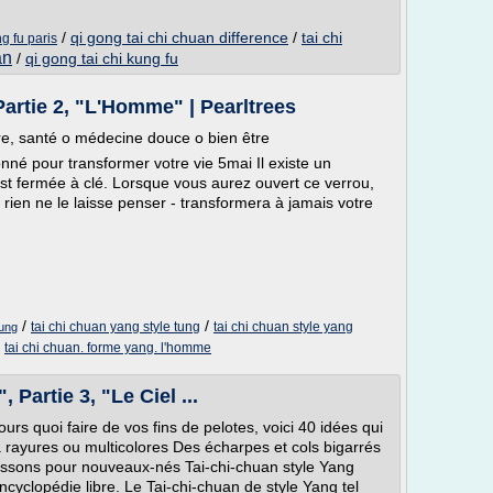
/
qi gong tai chi chuan difference
/
tai chi
g fu paris
an
/
qi gong tai chi kung fu
artie 2, "L'Homme" | Pearltrees
tre, santé o médecine douce o bien être
né pour transformer votre vie 5mai Il existe un
est fermée à clé. Lorsque vous aurez ouvert ce verrou,
e rien ne le laisse penser - transformera à jamais votre
/
/
tai chi chuan yang style tung
tai chi chuan style yang
tung
/
tai chi chuan. forme yang. l'homme
Partie 3, "Le Ciel ...
rs quoi faire de vos fins de pelotes, voici 40 idées qui
à rayures ou multicolores Des écharpes et cols bigarrés
ssons pour nouveaux-nés Tai-chi-chuan style Yang
encyclopédie libre. Le Tai-chi-chuan de style Yang tel