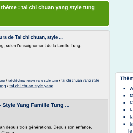
 thème : tai chi chuan yang style tung
s de Tai chi chuan, style ...
ng, selon l'enseignement de la famille Tung.
Thèm
/
/
tai chi chuan yang style
tung
tai chi chuan ecole yang style tung
ang
/
tai chi chuan style yang
w
t
t
- Style Yang Famille Tung ...
t
t
t
uan depuis trois générations. Depuis son enfance,
le
i Chuan,...