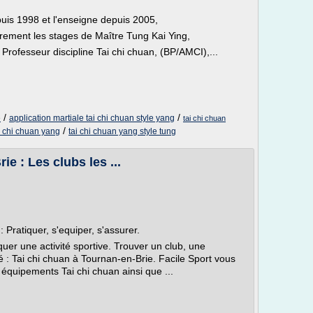
puis 1998 et l'enseigne depuis 2005,
rement les stages de Maître Tung Kai Ying,
Professeur discipline Tai chi chuan, (BP/AMCI),...
/
/
e
application martiale tai chi chuan style yang
tai chi chuan
/
i chi chuan yang
tai chi chuan yang style tung
e : Les clubs les ...
 Pratiquer, s'equiper, s'assurer.
uer une activité sportive. Trouver un club, une
té : Tai chi chuan à Tournan-en-Brie. Facile Sport vous
équipements Tai chi chuan ainsi que ...