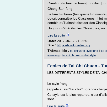
Création du tai-chi-chuan[ modifier | mod
Chang San-feng
Le tai-chi-chuan (taiji quan) fut inventé
devait connaître les Classiques. Il fu
semble qu'il aimait discuter des Classiq
Un jour qu'il récitait les Classiques, un 
Lire la suite
Date:
2017-04-17 21:26:51
Site :
https://fr.wikipedia.org
Thèmes liés :
/
tai chi yang style tung
tai 
/
tai chi chuan combat style
ecole tung
Ecoles de Tai Chi Chuan - Tu
LES DIFFERENTS STYLES DE TAI CH
Le style Yang
(appelé aussi "Taï chia" : grande charp
Ce style est le plus répandu, c'est d'a
sont...
Lire la suite