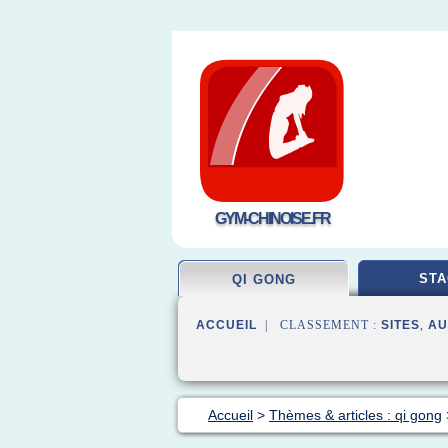
GYM-CHINOISE.FR
STA
QI GONG
ACCUEIL
| CLASSEMENT :
SITES
,
AU
Accueil
>
Thèmes & articles : qi gong