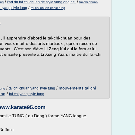
/
/
l'art du tai chi chuan de style yang originel
ung
tai chi chuan
/
n yang style tung
tai chi chuan ecole tung
a
 il apprendra d'abord le tai-chi-chuan pour des
n vieux maître des arts martiaux , qui en raison de
nts . C'est son élève Li Zeng Kui qui le fera et lui
ut ensuite présenté à Li Xiang Yuan, maître du Tai-chi
/
/
mouvements tai chi
tai chi chuan yang style tung
tung
ang
/
tai chi yang style tung
 www.karate95.com
a famille TUNG ( ou Dong ) forme YANG longue.
riffon :