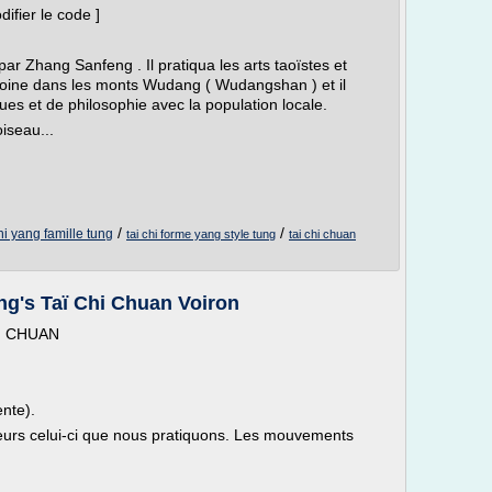
ifier le code ]
 par Zhang Sanfeng . Il pratiqua les arts taoïstes et
t moine dans les monts Wudang ( Wudangshan ) et il
ues et de philosophie avec la population locale.
oiseau...
/
/
chi yang famille tung
tai chi forme yang style tung
tai chi chuan
ng's Taï Chi Chuan Voiron
I CHUAN
ente).
illeurs celui-ci que nous pratiquons. Les mouvements