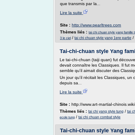
que transmis par la...
Lire la suite
Site :
http://www.pearltrees.com
Thèmes liés :
tai chi chuan style yang famille 
/
/
tai chi chuan style yang 1ere partie
3 le ciel
Tai-chi-chuan style Yang fami
Le tai-chi-chuan (taiji quan) fut découve
devait connaître les Classiques. Il fut
semble qu'il aimait discuter des Classiq
Un jour qu'il récitait les Classiques, 
depuis sa...
Lire la suite
Site :
http://www.art-martial-chinois.wik
Thèmes liés :
/
tai chi yang style tung
tai c
/
tai chi chuan combat style
ecole tung
Tai-chi-chuan style Yang fam