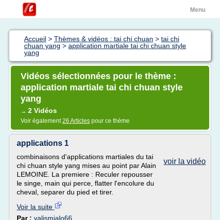
Menu
Accueil
>
Thèmes & vidéos : tai chi chuan
>
tai chi
chuan yang
>
application martiale tai chi chuan style
yang
Vidéos sélectionnées pour le thème :
application martiale tai chi chuan style
yang
2 Vidéos
→
Voir également
26 Articles
pour ce thème
applications 1
combinaisons d'applications martiales du tai
voir la vidéo
chi chuan style yang mises au point par Alain
LEMOINE. La premiere : Reculer repousser
le singe, main qui perce, flatter l'encolure du
cheval, separer du pied et tirer.
Voir la suite
Par :
yalismialo66