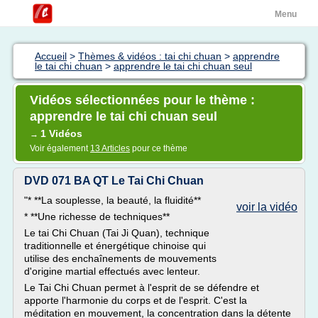
Menu
Accueil
>
Thèmes & vidéos : tai chi chuan
>
apprendre
le tai chi chuan
>
apprendre le tai chi chuan seul
Vidéos sélectionnées pour le thème :
apprendre le tai chi chuan seul
1 Vidéos
→
Voir également
13 Articles
pour ce thème
DVD 071 BA QT Le Tai Chi Chuan
"* **La souplesse, la beauté, la fluidité**
voir la vidéo
* **Une richesse de techniques**
Le tai Chi Chuan (Tai Ji Quan), technique
traditionnelle et énergétique chinoise qui
utilise des enchaînements de mouvements
d'origine martial effectués avec lenteur.
Le Tai Chi Chuan permet à l'esprit de se défendre et
apporte l'harmonie du corps et de l'esprit. C'est la
méditation en mouvement, la concentration dans la détente