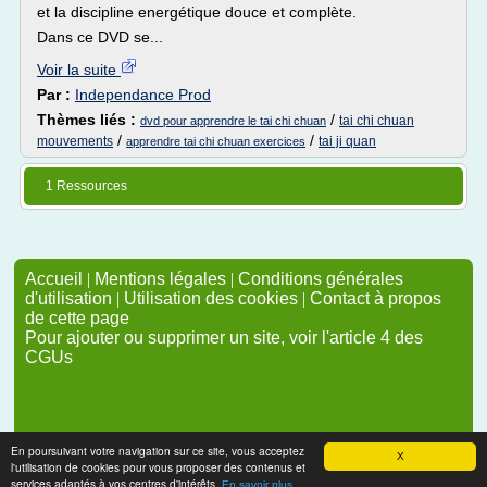
et la discipline energétique douce et complète.
Dans ce DVD se...
Voir la suite
Par :
Independance Prod
Thèmes liés :
/
tai chi chuan
dvd pour apprendre le tai chi chuan
/
/
mouvements
tai ji quan
apprendre tai chi chuan exercices
1 Ressources
Accueil
|
Mentions légales
|
Conditions générales
d'utilisation
|
Utilisation des cookies
|
Contact à propos
de cette page
Pour ajouter ou supprimer un site, voir l'article 4 des
CGUs
En poursuivant votre navigation sur ce site, vous acceptez
X
l'utilisation de cookies pour vous proposer des contenus et
services adaptés à vos centres d'intérêts.
En savoir plus