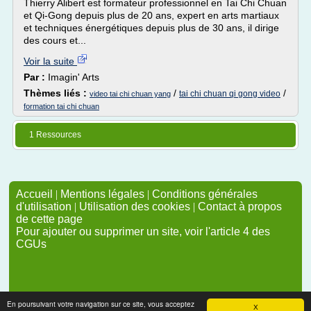
Thierry Alibert est formateur professionnel en Tai Chi Chuan
et Qi-Gong depuis plus de 20 ans, expert en arts martiaux
et techniques énergétiques depuis plus de 30 ans, il dirige
des cours et...
Voir la suite
Par :
Imagin' Arts
Thèmes liés :
/
/
tai chi chuan qi gong video
video tai chi chuan yang
formation tai chi chuan
1 Ressources
Accueil
|
Mentions légales
|
Conditions générales
d'utilisation
|
Utilisation des cookies
|
Contact à propos
de cette page
Pour ajouter ou supprimer un site, voir l'article 4 des
CGUs
En poursuivant votre navigation sur ce site, vous acceptez
X