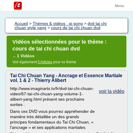
Menu
Accueil
>
Thèmes & vidéos : qi gong
>
dvd tai chi
chuan style yang
>
cours de tai chi chuan dvd
Vidéos sélectionnées pour le thème :
cours de tai chi chuan dvd
1 Vidéos
→
Voir également
5 Articles
pour ce thème
Tai Chi Chuan Yang - Ancrage et Essence Martiale
vol. 1 & 2 - Thierry Alibert
http://www.imaginarts.tv/fr/dvd-tai-chi-chuan-
voir la vidéo
video/67-tai-chi-chuan-yang-volume-1-
alibert-yang.html présent ses prochains
sorties :
Dans ces DVD vous pourrez appréhender de
manière très détaillée un des grands
principes fondamentaux du Tai Chi Chuan, «
l'ancrage » et ses applications martiales.