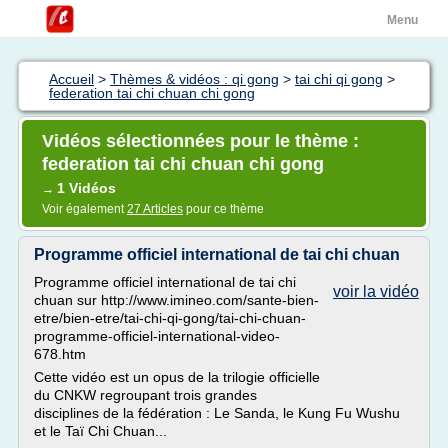
Menu
Accueil
>
Thèmes & vidéos : qi gong
>
tai chi qi gong
>
federation tai chi chuan chi gong
Vidéos sélectionnées pour le thème :
federation tai chi chuan chi gong
1 Vidéos
→
Voir également
27 Articles
pour ce thème
Programme officiel international de tai chi chuan
Programme officiel international de tai chi
voir la vidéo
chuan sur http://www.imineo.com/sante-bien-
etre/bien-etre/tai-chi-qi-gong/tai-chi-chuan-
programme-officiel-international-video-
678.htm
Cette vidéo est un opus de la trilogie officielle
du CNKW regroupant trois grandes
disciplines de la fédération : Le Sanda, le Kung Fu Wushu
et le Taï Chi Chuan...