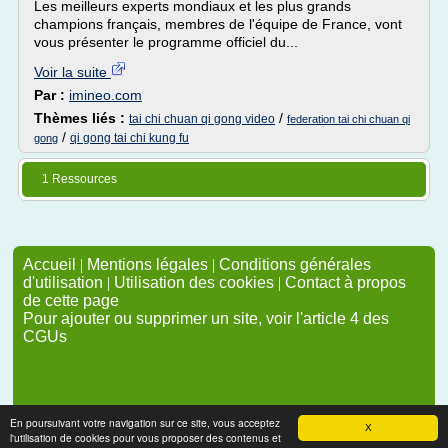
Les meilleurs experts mondiaux et les plus grands
champions français, membres de l'équipe de France, vont
vous présenter le programme officiel du...
Voir la suite
Par :
imineo.com
Thèmes liés :
/
tai chi chuan qi gong video
federation tai chi chuan qi
/
qi gong tai chi kung fu
gong
1 Ressources
Accueil
|
Mentions légales
|
Conditions générales
d'utilisation
|
Utilisation des cookies
|
Contact à propos
de cette page
Pour ajouter ou supprimer un site, voir l'article 4 des
CGUs
En poursuivant votre navigation sur ce site, vous acceptez
X
l'utilisation de cookies pour vous proposer des contenus et