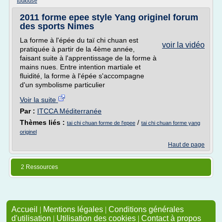
toulouse
2011 forme epee style Yang originel forum
des sports Nimes
La forme à l'épée du taï chi chuan est
voir la vidéo
pratiquée à partir de la 4ème année,
faisant suite à l'apprentissage de la forme à
mains nues. Entre intention martiale et
fluidité, la forme à l'épée s'accompagne
d'un symbolisme particulier
Voir la suite
Par :
ITCCA Méditerranée
Thèmes liés :
/
tai chi chuan forme de l'epee
tai chi chuan forme yang
originel
Haut de page
2 Ressources
Accueil
|
Mentions légales
|
Conditions générales
d'utilisation
|
Utilisation des cookies
|
Contact à propos