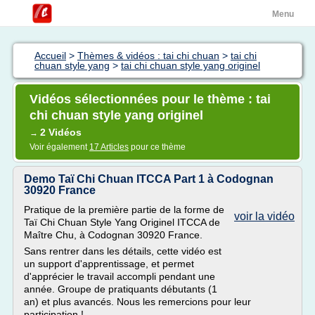
Menu
Accueil
>
Thèmes & vidéos : tai chi chuan
>
tai chi
chuan style yang
>
tai chi chuan style yang originel
Vidéos sélectionnées pour le thème : tai
chi chuan style yang originel
2 Vidéos
→
Voir également
17 Articles
pour ce thème
Demo Taï Chi Chuan ITCCA Part 1 à Codognan
30920 France
Pratique de la première partie de la forme de
voir la vidéo
Taï Chi Chuan Style Yang Originel ITCCA de
Maître Chu, à Codognan 30920 France.
Sans rentrer dans les détails, cette vidéo est
un support d'apprentissage, et permet
d'apprécier le travail accompli pendant une
année. Groupe de pratiquants débutants (1
an) et plus avancés. Nous les remercions pour leur
participation !