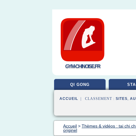
GYM-CHINOISE.FR
QI GONG
STA
ACCUEIL
| CLASSEMENT :
SITES
,
AU
Accueil
>
Thèmes & vidéos : tai chi c
originel