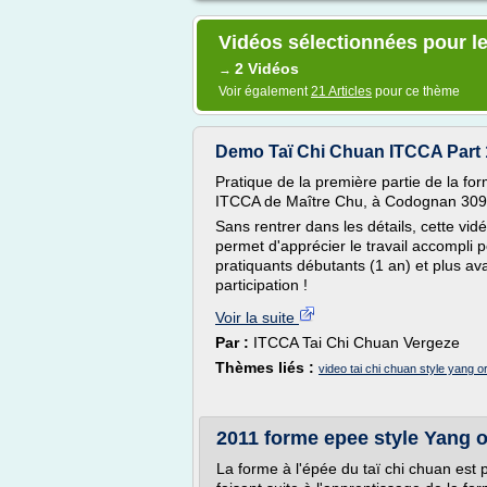
Vidéos sélectionnées pour le
2 Vidéos
→
Voir également
21 Articles
pour ce thème
Demo Taï Chi Chuan ITCCA Part
Pratique de la première partie de la fo
ITCCA de Maître Chu, à Codognan 309
Sans rentrer dans les détails, cette vid
permet d'apprécier le travail accompl
pratiquants débutants (1 an) et plus a
participation !
Voir la suite
Par :
ITCCA Tai Chi Chuan Vergeze
Thèmes liés :
video tai chi chuan style yang or
2011 forme epee style Yang o
La forme à l'épée du taï chi chuan est 