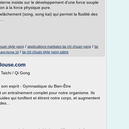
interne insiste sur le développement d'une force souple
on à la force physique pure.
relâchement (song, song kai) qui permet la fluidité des
...
/
/
chuan style yang
applications martiales tai chi chuan yang
tai
/
tai chi chuan style yang sabre
 yang forme 16
oulouse.com
/ Taichi / Qi Gong
t son esprit - Gymnastique du Bien-Être
nt un entraînement complet pour notre organisme. Ils
ides qui tonifient et étirent notre corps, et augmentent
des...