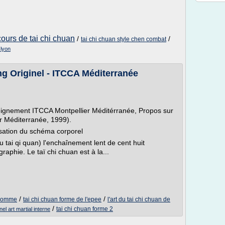
cours de tai chi chuan
/
/
tai chi chuan style chen combat
 lyon
ng Originel - ITCCA Méditerranée
seignement ITCCA Montpellier Méditérranée, Propos sur
r Méditerranée, 1999).
ation du schéma corporel
 tai qi quan) l'enchaînement lent de cent huit
phie. Le taï chi chuan est à la...
/
/
l'homme
tai chi chuan forme de l'epee
l'art du tai chi chuan de
/
tai chi chuan forme 2
nel art martial interne