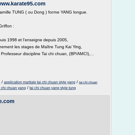
 www.karate95.com
a famille TUNG ( ou Dong ) forme YANG longue.
riffon :
puis 1998 et l'enseigne depuis 2005,
rement les stages de Maître Tung Kai Ying,
Professeur discipline Tai chi chuan, (BP/AMCI),...
/
/
e
application martiale tai chi chuan style yang
tai chi chuan
/
i chi chuan yang
tai chi chuan yang style tung
le.com