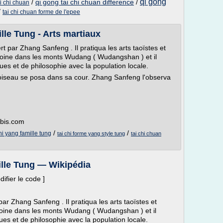
qi gong
/
qi gong tai chi chuan difference
/
ai chi chuan
/
tai chi chuan forme de l'epee
lle Tung - Arts martiaux
rt par Zhang Sanfeng . Il pratiqua les arts taoïstes et
t moine dans les monts Wudang ( Wudangshan ) et il
ues et de philosophie avec la population locale.
un oiseau se posa dans sa cour. Zhang Sanfeng l'observa
ibis.com
/
/
chi yang famille tung
tai chi forme yang style tung
tai chi chuan
ille Tung — Wikipédia
ifier le code ]
 par Zhang Sanfeng . Il pratiqua les arts taoïstes et
 moine dans les monts Wudang ( Wudangshan ) et il
ues et de philosophie avec la population locale.