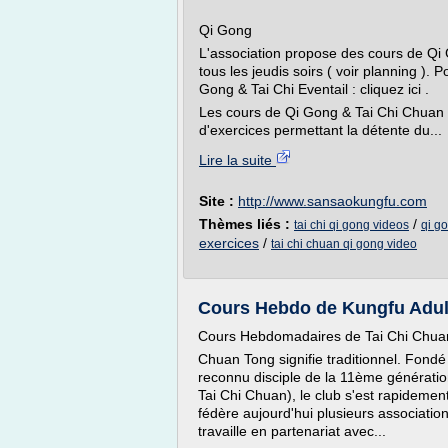
Vidéo de Tai Chi Ch
Qi Gong
L'association propose des cours de Qi
tous les jeudis soirs ( voir planning ). 
Gong & Tai Chi Eventail : cliquez ici .
Les cours de Qi Gong & Tai Chi Chua
d'exercices permettant la détente du...
Lire la suite
Site :
http://www.sansaokungfu.com
Thèmes liés :
/
tai chi qi gong videos
qi go
exercices
/
tai chi chuan qi gong video
Cours Hebdo de Kungfu Adultes
Cours Hebdomadaires de Tai Chi Chua
Chuan Tong signifie traditionnel. Fondé
reconnu disciple de la 11ème génératio
Tai Chi Chuan), le club s'est rapideme
fédère aujourd'hui plusieurs associatio
travaille en partenariat avec...