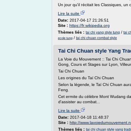
Un jour qu'il récitait les Classiques, un 
Lire la suite
Date:
2017-04-17 21:26:51
Site :
https://fr.wikipedia.org
Thèmes liés :
/
tai chi yang style tung
tai c
/
tai chi chuan combat style
ecole tung
Tai Chi Chuan style Yang Trad
La Voie du Mouvement :: Tai Chi Chuan,
Gong, Cours et Stages sur Lyon, Ville
Tai Chi Chuan
Les origines du Taï Chi Chuan
Selon la légende, le Taï Chi Chuan au
Feng.
Cet ermite du célèbre Mont Wudang dans
d'assister au combat...
Lire la suite
Date:
2017-04-18 11:48:37
Site :
http://www.lavoiedumouvement.n
Thèmes liés :
tai chi chuan style yang trad