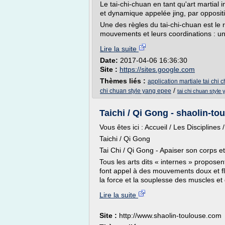
Le tai-chi-chuan en tant qu'art martial 
et dynamique appelée jing, par oppositi
Une des règles du tai-chi-chuan est le 
mouvements et leurs coordinations : un
Lire la suite
Date:
2017-04-06 16:36:30
Site :
https://sites.google.com
Thèmes liés :
application martiale tai chi 
/
chi chuan style yang epee
tai chi chuan style
Taichi / Qi Gong - shaolin-t
Vous êtes ici : Accueil / Les Disciplines 
Taichi / Qi Gong
Tai Chi / Qi Gong - Apaiser son corps e
Tous les arts dits « internes » propose
font appel à des mouvements doux et flu
la force et la souplesse des muscles et 
Lire la suite
Site :
http://www.shaolin-toulouse.com