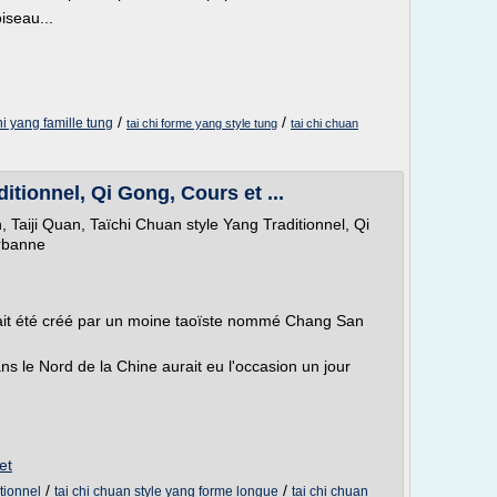
oiseau...
/
/
hi yang famille tung
tai chi forme yang style tung
tai chi chuan
itionnel, Qi Gong, Cours et ...
 Taiji Quan, Taïchi Chuan style Yang Traditionnel, Qi
urbanne
rait été créé par un moine taoïste nommé Chang San
 le Nord de la Chine aurait eu l'occasion un jour
et
/
/
itionnel
tai chi chuan style yang forme longue
tai chi chuan