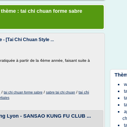
e thème : tai chi chuan forme sabre
 - [Tai Chi Chuan Style ...
ratiquée à partir de la 4ème année, faisant suite à
Thèm
w
t
/
/
/
tai chi
e
tai chi chuan forme sabre
sabre tai chi chuan
t
rtiales
t
a
Gong Lyon - SANSAO KUNG FU CLUB ...
c
t