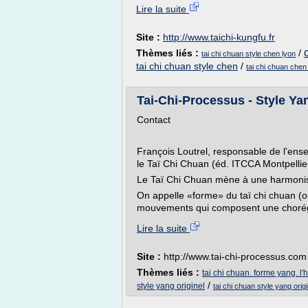
Lire la suite
Site :
http://www.taichi-kungfu.fr
Thèmes liés :
/
tai chi chuan style chen lyon
tai chi chuan style chen
/
tai chi chuan chen
Tai-Chi-Processus - Style Ya
Contact
François Loutrel, responsable de l'en
le Taï Chi Chuan (éd. ITCCA Montpellie
Le Taï Chi Chuan mène à une harmonis
On appelle «forme» du taï chi chuan (ou
mouvements qui composent une chorégra
Lire la suite
Site :
http://www.tai-chi-processus.com
Thèmes liés :
tai chi chuan. forme yang. 
/
style yang originel
tai chi chuan style yang origi