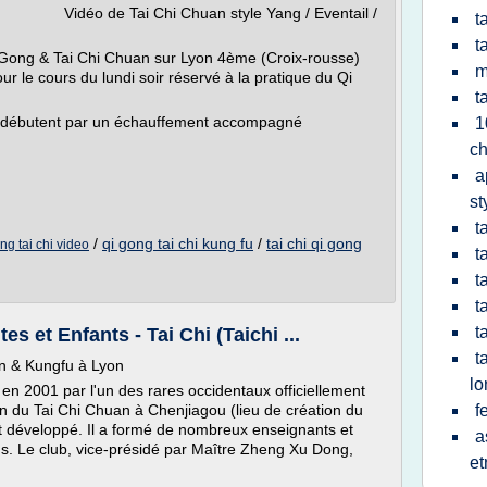
uan style Yang / Eventail /
t
t
 Gong & Tai Chi Chuan sur Lyon 4ème (Croix-rousse)
m
Pour le cours du lundi soir réservé à la pratique du Qi
t
n débutent par un échauffement accompagné
1
c
a
st
t
/
qi gong tai chi kung fu
/
tai chi qi gong
ng tai chi video
t
t
t
t
 et Enfants - Tai Chi (Taichi ...
t
n & Kungfu à Lyon
l
 en 2001 par l'un des rares occidentaux officiellement
n du Tai Chi Chuan à Chenjiagou (lieu de création du
f
nt développé. Il a formé de nombreux enseignants et
a
ns. Le club, vice-présidé par Maître Zheng Xu Dong,
et