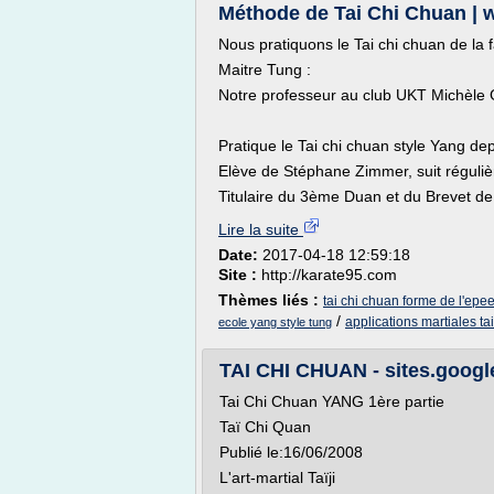
Méthode de Tai Chi Chuan |
Nous pratiquons le Tai chi chuan de l
Maitre Tung :
Notre professeur au club UKT Michèle G
Pratique le Tai chi chuan style Yang de
Elève de Stéphane Zimmer, suit réguliè
Titulaire du 3ème Duan et du Brevet de 
Lire la suite
Date:
2017-04-18 12:59:18
Site :
http://karate95.com
Thèmes liés :
tai chi chuan forme de l'epe
/
applications martiales ta
ecole yang style tung
TAI CHI CHUAN - sites.goog
Tai Chi Chuan YANG 1ère partie
Taï Chi Quan
Publié le:16/06/2008
L'art-martial Taïji