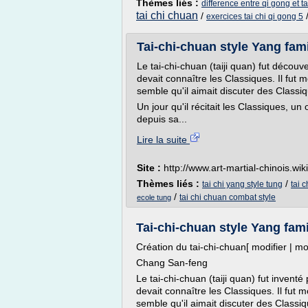
Thèmes liés :
difference entre qi gong et t
tai chi chuan
/
exercices tai chi qi gong 5
Tai-chi-chuan style Yang fami
Le tai-chi-chuan (taiji quan) fut découve
devait connaître les Classiques. Il fu
semble qu'il aimait discuter des Classiq
Un jour qu'il récitait les Classiques, 
depuis sa...
Lire la suite
Site :
http://www.art-martial-chinois.wik
Thèmes liés :
/
tai chi yang style tung
tai 
/
tai chi chuan combat style
ecole tung
Tai-chi-chuan style Yang fam
Création du tai-chi-chuan[ modifier | mod
Chang San-feng
Le tai-chi-chuan (taiji quan) fut inventé
devait connaître les Classiques. Il fut
semble qu'il aimait discuter des Classiq