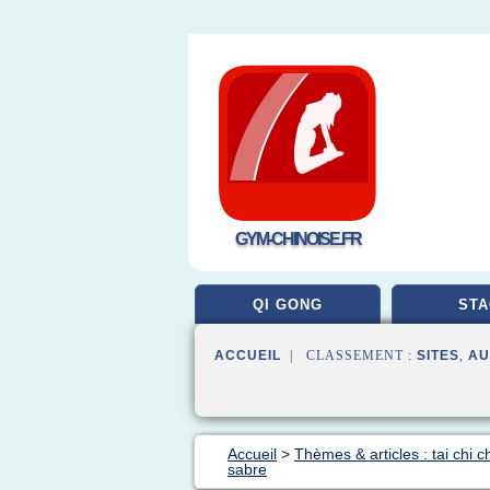
GYM-CHINOISE.FR
QI GONG
STA
ACCUEIL
| CLASSEMENT :
SITES
,
AU
Accueil
>
Thèmes & articles : tai chi 
sabre